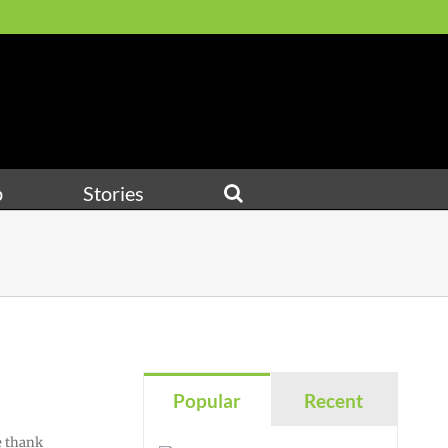
p
Stories
Popular
Recent
e thank