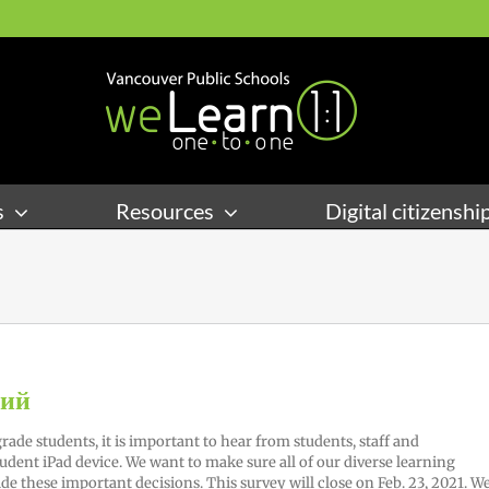
s
Resources
Digital citizenshi
кий
rade students, it is important to hear from students, staff and
tudent iPad device. We want to make sure all of our diverse learning
 these important decisions. This survey will close on Feb. 23, 2021. W