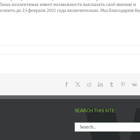
ебных коллективах имеет возможность высказать своё мнение и
лнить до 23 февраля 2021 года включительно. Мы благодарим Ва
Facebook
X
Reddit
LinkedIn
Tumblr
Pinteres
V
SEARCH THIS SITE:
Search
for: