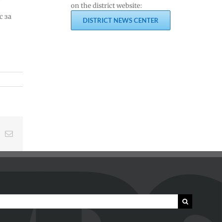
on the district website:
с за
DISTRICT NEWS CENTER
t
k
Email