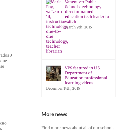
Vancouver Public
Schools technology
director named
education tech leader to
watch
March 9th, 2015
rados 3
 que
 se
VPS featured in U.S.
Department of
Education professional
learning videos
December 14th, 2015
More news
ажно
Find more news about all of our schools
ь